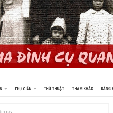
THỦ THUẬT
THAM KHẢO
ĐĂNG B
N
THƯ GIÃN
ăm nay