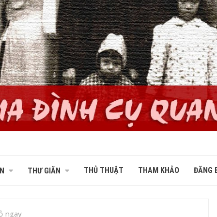
THỦ THUẬT
THAM KHẢO
ĐĂNG B
N
THƯ GIÃN
ỏ ngay