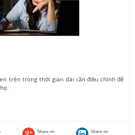
n trên trong thời gian dài cần điều chình để
họ.
n
Share on
Share on