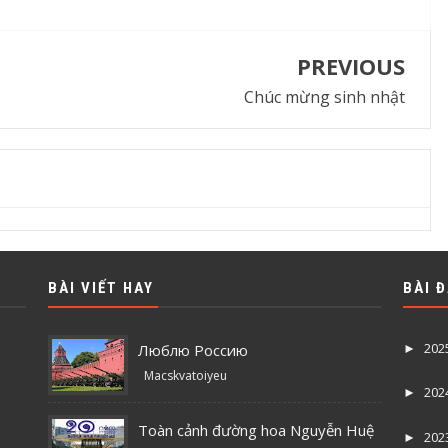
PREVIOUS
Chúc mừng sinh nhật
BÀI VIẾT HAY
BÀI 
202
Люблю Россию
►
Macskvatoiyeu
202
►
Toàn cảnh đường hoa Nguyễn Huệ
202
►