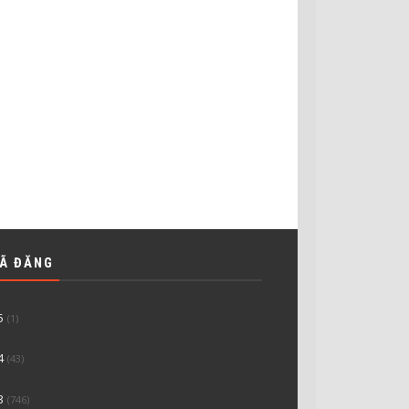
ĐÃ ĐĂNG
5
(1)
4
(43)
3
(746)