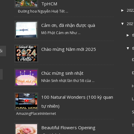
TpHCM
202
►
Đường hoa Nguyễn Huệ Tết ...
202
▼
Cảm ơn, đã nhận được quà
Mô Phật Cám ơn Như ...
►
Chào mừng Năm mới 2025
▼
ổi
Đ
Chúc mừng sinh nhật
Đ
Nhân Sinh nhật lần thứ 58 của ...
H
100 Natural Wonders (100 kỳ quan
L
tự nhiên)
S
AmazingPlaceInInternet
T
Beautiful Flowers Opening