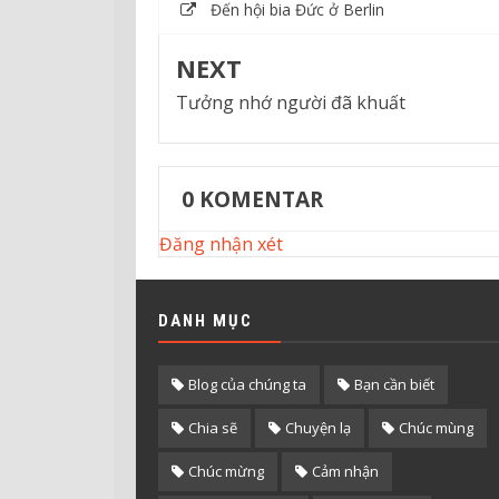
Đến hội bia Đức ở Berlin
NEXT
Tưởng nhớ người đã khuất
0
KOMENTAR
Đăng nhận xét
DANH MỤC
Blog của chúng ta
Bạn cần biết
Chia sẽ
Chuyện lạ
Chúc mùng
Chúc mừng
Cảm nhận