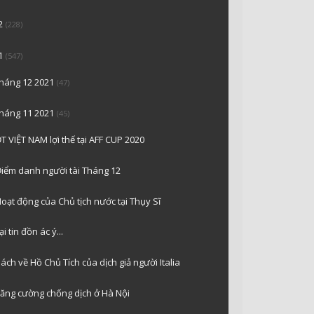
2
(228)
1
(547)
tháng 12 2021
(47)
tháng 11 2021
(45)
T VIỆT NAM lợi thế tại AFF CUP 2020
iểm danh người tài Tháng 12
oạt động của Chủ tịch nước tại Thụy Sĩ
ại tin đồn ác ý...
ách về Hồ Chủ Tích của dịch giả người Italia
ăng cường chống dịch ở Hà Nội