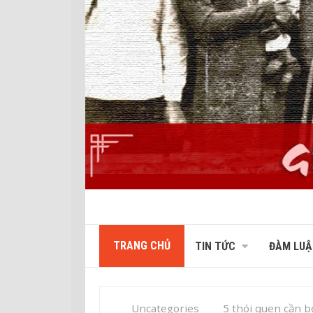
TRANG CHỦ
TIN TỨC
ĐÀM LUẬ
Uncategories
5 thói quen cần b