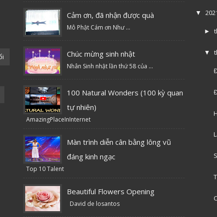
202
▼
Cảm ơn, đã nhận được quà
Mô Phật Cám ơn Như ...
►
Chúc mừng sinh nhật
▼
ổi
Nhân Sinh nhật lần thứ 58 của ...
Đ
100 Natural Wonders (100 kỳ quan
Đ
tự nhiên)
H
AmazingPlaceInInternet
L
Màn trình diễn cân bằng lông vũ
S
đáng kinh ngạc
Top 10 Talent
T
Beautiful Flowers Opening
C
David de losantos