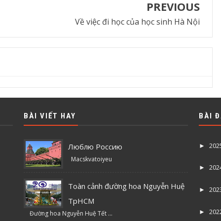
PREVIOUS
Về việc đi học của học sinh Hà Nội
BÀI VIẾT HAY
BÀI 
202
Люблю Россию
►
Macskvatoiyeu
202
►
Toàn cảnh đường hoa Nguyễn Huệ
202
►
TpHCM
202
►
Đường hoa Nguyễn Huệ Tết ...