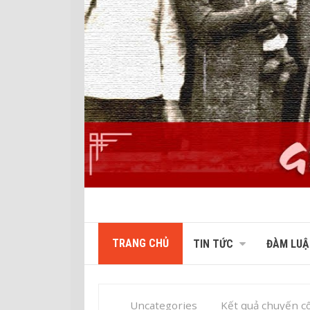
TRANG CHỦ
TIN TỨC
ĐÀM LUẬ
Uncategories
Kết quả chuyến c