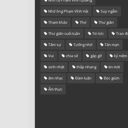
Nhớ ông Phạm Vĩnh Hải
Suy ngẫm
Tham khảo
Thơ
Thư giãn
Thư giãn cuối tuần
Tin tức
Trao đ
Tâm sự
Tưởng nhớ
Tản mạn
Vui
chia sẻ
gặp gỡ
kỷ niệm
sinh nhật
thắp nhang
tin mới
âm nhạc
Đàm luận
Đọc giùm
Ẩm thực