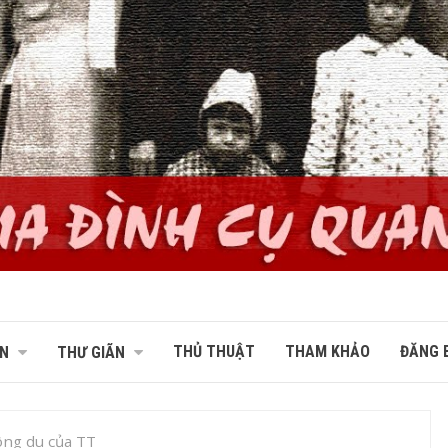
THỦ THUẬT
THAM KHẢO
ĐĂNG B
N
THƯ GIÃN
ông du của TT