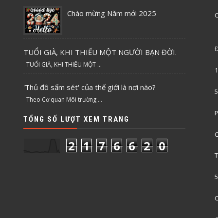
Chào mừng Năm mới 2025
C
Đ
TUỔI GIÀ, KHI THIẾU MỘT NGƯỜI BẠN ĐỜI.
TUỔI GIÀ, KHI THIẾU MỘT ...
1
'Thủ đô sấm sét' của thế giới là nơi nào?
5
Theo Cơ quan Môi trường ...
P
TỔNG SỐ LƯỢT XEM TRANG
C
2
1
7
6
6
2
0
T
5
C