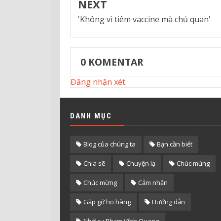
NEXT
'Không vì tiêm vaccine mà chủ quan'
0
KOMENTAR
Đăng nhận xét
DANH MỤC
Blog của chúng ta
Bạn cần biết
Chia sẽ
Chuyện lạ
Chúc mùng
Chúc mừng
Cảm nhận
Gặp gỡ họ hàng
Hướng dẫn
Nhớ cụ Phạm Vĩnh Quang