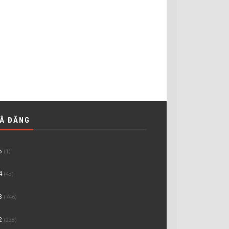
ĐÃ ĐĂNG
5
(1)
4
(43)
3
(746)
2
(228)