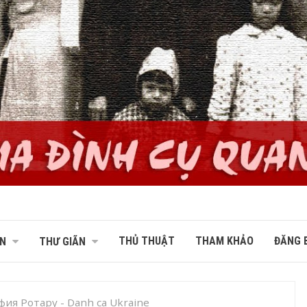
THỦ THUẬT
THAM KHẢO
ĐĂNG B
N
THƯ GIÃN
фия Ротару - Danh ca Ukraine