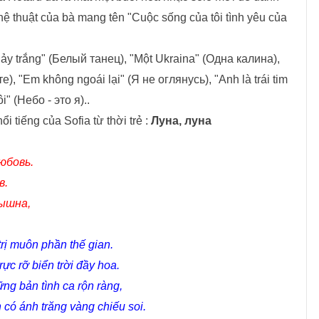
ệ thuật của bà mang tên "Cuộc sống của tôi tình yêu của
hảy trắng" (Белый танец), "Một Ukraina" (Одна калина),
), "Em không ngoái lại" (Я не оглянусь), "Anh là trái tim
i" (Небо - это я)..
i tiếng của Sofia từ thời trẻ :
Луна, луна
юбовь.
в.
лышна,
trị muôn phần thế gian.
c rỡ biển trời đầy hoa.
ng bản tình ca rộn ràng,
có ánh trăng vàng chiếu soi.