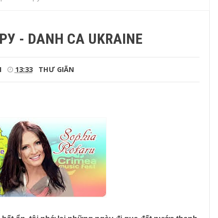
РУ - DANH CA UKRAINE
I
13:33
THƯ GIÃN