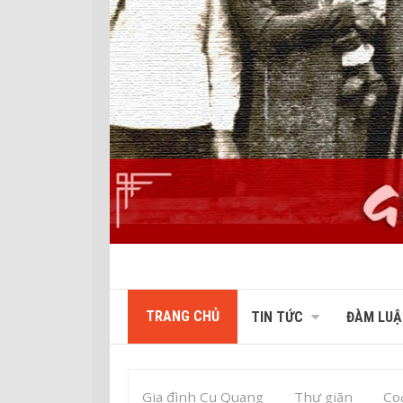
TRANG CHỦ
TIN TỨC
ĐÀM LUẬ
Gia đình Cụ Quang
Thư giãn
Со