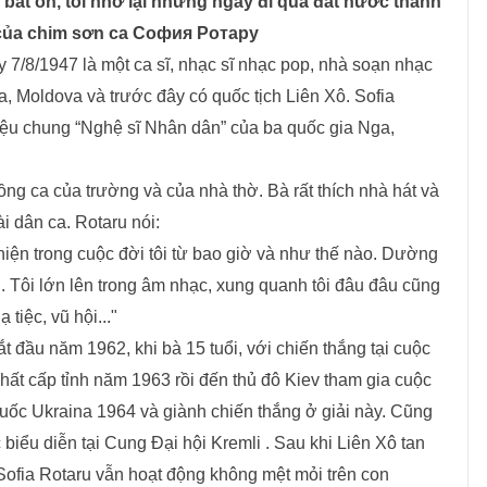
bất ổn, tôi nhớ lại những ngày đi qua đất nước thanh
 của chim sơn ca
София Ротару
y 7/8/1947 là một ca sĩ, nhạc sĩ nhạc pop, nhà soạn nhạc
 Moldova và trước đây có quốc tịch Liên Xô. Sofia
ệu chung “Nghệ sĩ Nhân dân” của ba quốc gia Nga,
ồng ca của trường và của nhà thờ. Bà rất thích nhà hát và
i dân ca. Rotaru nói:
hiện trong cuộc đời tôi từ bao giờ và như thế nào. Dường
. Tôi lớn lên trong âm nhạc, xung quanh tôi đâu đâu cũng
tiệc, vũ hội..."
t đầu năm 1962, khi bà 15 tuổi, với chiến thắng tại cuộc
nhất cấp tỉnh năm 1963 rồi đến thủ đô Kiev tham gia cuộc
quốc Ukraina 1964 và giành chiến thắng ở giải này. Cũng
biểu diễn tại Cung Đại hội Kremli . Sau khi Liên Xô tan
Sofia Rotaru vẫn hoạt động không mệt mỏi trên con