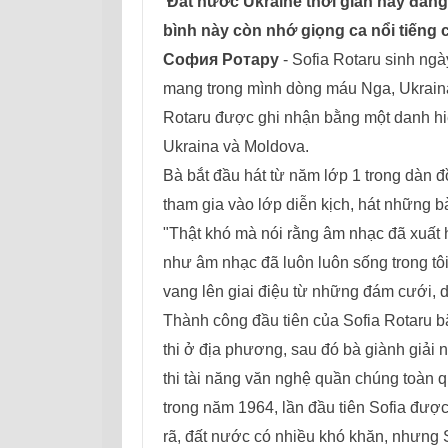
Đất nước Ukraine thời gian này đang 
bình này còn nhớ giọng ca nổi tiếng
София Ротару
- Sofia Rotaru sinh ngà
mang trong mình dòng máu Nga, Ukraina,
Rotaru được ghi nhận bằng một danh hi
Ukraina và Moldova.
Bà bắt đầu hát từ năm lớp 1 trong dàn đ
tham gia vào lớp diễn kịch, hát những bà
"Thật khó mà nói rằng âm nhạc đã xuất 
như âm nhạc đã luôn luôn sống trong tôi
vang lên giai điệu từ những đám cưới, dạ 
Thành công đầu tiên của Sofia Rotaru bắ
thi ở địa phương, sau đó bà giành giải 
thi tài năng văn nghệ quần chúng toàn 
trong năm 1964, lần đầu tiên Sofia được 
rã, đất nước có nhiều khó khăn, nhưng 