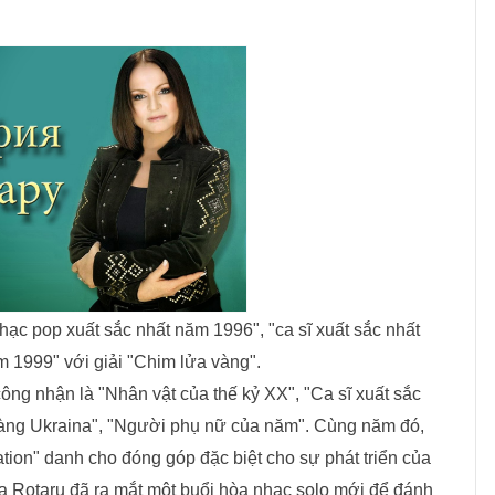
hạc pop xuất sắc nhất năm 1996", "ca sĩ xuất sắc nhất
 1999" với giải "Chim lửa vàng".
ông nhận là "Nhân vật của thế kỷ XX", "Ca sĩ xuất sắc
 vàng Ukraina", "Người phụ nữ của năm". Cùng năm đó,
tion" danh cho đóng góp đặc biệt cho sự phát triển của
 Rotaru đã ra mắt một buổi hòa nhạc solo mới để đánh