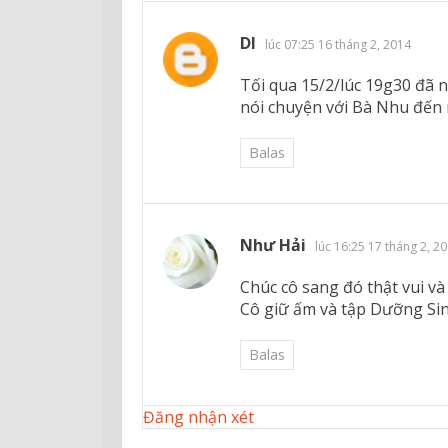
DI
lúc 07:25 16 tháng 2, 2014
Tối qua 15/2/lúc 19g30 đã 
nói chuyện với Bà Nhu đến 
Balas
Như Hải
lúc 16:25 17 tháng 2, 2
Chúc cô sang đó thật vui và
Cô giữ ấm và tập Dưỡng Si
Balas
Đăng nhận xét