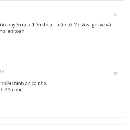
nói chuyện qua điện thoại Tuấn từ Moskva gọi về và
nơi an toàn
014
 nhiều bình an cô nhé.
nh đều nhé!