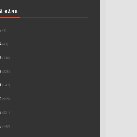
ĐÃ ĐĂNG
5
(1)
4
(43)
3
(746)
2
(228)
1
(547)
0
(965)
9
(821)
8
(748)