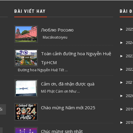
BÀI VIẾT HAY
BÀI 
202
Люблю Россию
►
Macskvatoiyeu
202
►
Toàn cảnh đường hoa Nguyễn Huệ
202
►
TpHCM
202
►
Đường hoa Nguyễn Huệ Tết ...
202
►
Cảm ơn, đã nhận được quà
Mô Phật Cám ơn Như ...
202
►
Chào mừng Năm mới 2025
201
ổi
►
201
►
Chúc mừng sinh nhật