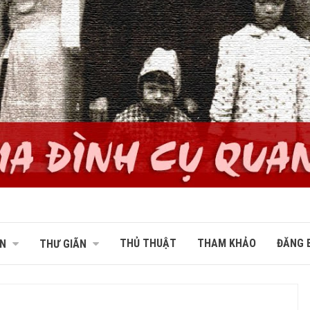
THỦ THUẬT
THAM KHẢO
ĐĂNG B
N
THƯ GIÃN