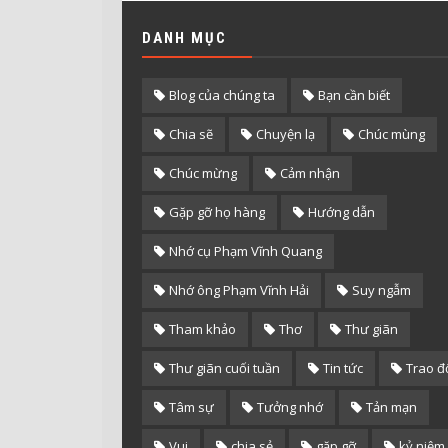
DANH MỤC
Blog của chúng ta
Bạn cần biết
Chia sẽ
Chuyện lạ
Chúc mùng
Chúc mừng
Cảm nhận
Gặp gỡ họ hàng
Hướng dẫn
Nhớ cụ Phạm Vĩnh Quang
Nhớ ông Phạm Vĩnh Hải
Suy ngẫm
Tham khảo
Thơ
Thư giãn
Thư giãn cuối tuần
Tin tức
Trao đ
Tâm sự
Tưởng nhớ
Tản mạn
Vui
chia sẻ
gặp gỡ
kỷ niệm