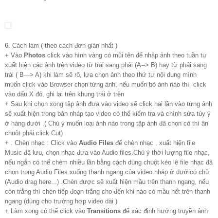
6. Cách làm ( theo cách đơn giản nhất )
+ Vào
Photos
click vào hình vàng có mũi tên để nhập ảnh theo tuần tự
xuất hiện các ảnh trên video từ trái sang phải (A--> B) hay từ phải sang
trái ( B---> A) khi làm sẽ rõ, lựa chọn ảnh theo thứ tự nội dung mình
muốn click vào Browser chọn từng ảnh, nếu muốn bỏ ảnh nào thì click
vào dấu X đỏ, ghi lại trên khung trái ở trên
+ Sau khi chọn xong tập ảnh đưa vào video sẽ click hai lần vào từng ảnh
sẽ xuất hiện trong bản nháp tạo video có thể kiểm tra và chình sửa tùy ý
ở hàng dưới .( Chú ý muốn loại ảnh nào trong tập ảnh đã chọn có thì ân
chuột phải click Cut)
+ . Chèn nhạc : Click vào
Audio Files
để chèn nhạc , xuất hiện file
Music đã lưu, chọn nhạc đưa vào Audio files.Chú ý thời lượng file nhạc,
nếu ngắn có thể chèm nhiều lần bằng cách dùng chuột kéo lê file nhạc đã
chọn trong Audio Files xuống thanh ngang của video nháp ở dướicó chữ
(Audio drag here...) .Chèn được sẽ xuất hiện mầu trên thanh ngang, nếu
còn trắng thì chèn tiếp đoạn trắng cho đến khi nào có mầu hết trên thanh
ngang (dùng cho trường hợp video dài )
+ Làm xong có thể click vào
Transitions
để xác định hướng truyền ảnh