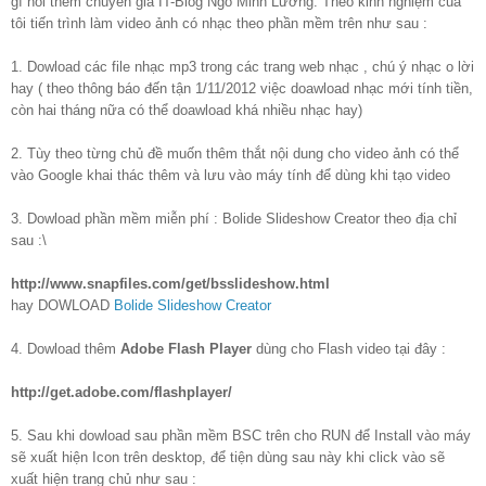
gì hỏi thêm chuyên gia IT-Blog Ngô Minh Lương. Theo kinh nghiệm của
tôi tiến trình làm video ảnh có nhạc theo phần mềm trên như sau :
1. Dowload các file nhạc mp3 trong các trang web nhạc , chú ý nhạc o lời
hay ( theo thông báo đến tận 1/11/2012 việc doawload nhạc mới tính tiền,
còn hai tháng nữa có thể doawload khá nhiều nhạc hay)
2. Tùy theo từng chủ đề muốn thêm thắt nội dung cho video ảnh có thể
vào Google khai thác thêm và lưu vào máy tính để dùng khi tạo video
3. Dowload phần mềm miễn phí : Bolide Slideshow Creator theo địa chỉ
sau :\
http://www.snapfiles.com/get/bsslideshow.html
hay DOWLOAD
Bolide Slideshow Creator
4. Dowload thêm
Adobe Flash Player
dùng cho Flash video tại đây :
http://get.adobe.com/flashplayer/
5. Sau khi dowload sau phần mềm BSC trên cho RUN để Install vào máy
sẽ xuất hiện Icon trên desktop, để tiện dùng sau này khi click vào sẽ
xuất hiện trang chủ như sau :