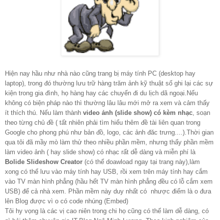
Hiện nay hầu như nhà nào cũng trang bị máy tính PC (desktop hay
laptop), trong đó thường lưu trữ hàng trăm ảnh kỹ thuật số ghi lại các sự
kiện trong gia đình, họ hàng hay các chuyến đi du lịch dã ngoại.Nếu
không có biện pháp nào thì thường lâu lâu mới mở ra xem và cảm thấy
ít thích thú. Nếu làm thành
video ảnh (slide show) có kèm nhạc
, soạn
theo từng chủ đề ( tất nhiên phải tìm hiểu thêm đề tài liên quan trong
Google cho phong phú như bản đồ, logo, các ảnh đăc trưng....).Thời gian
qua tôi đã mầy mò làm thử theo nhiều phần mềm, nhưng thấy phần mềm
làm video ảnh ( hay slide show) có nhạc rất dễ dàng và miễn phí là
Bolide Slideshow Creator
(có thể doawload ngay tại trang này),làm
xong có thể lưu vào máy tính hay USB, rồi xem trên máy tính hay cắm
vào TV màn hình phẳng (hầu hết TV màn hình phẳng đều có lỗ cắm xem
USB) để cả nhà xem. Phần mềm này duy nhất có nhược điểm là o đưa
lên Blog được vì o có code nhúng (Embed)
Tôi hy vọng là các vị cao niên trong chi họ cũng có thể làm dễ dàng, có