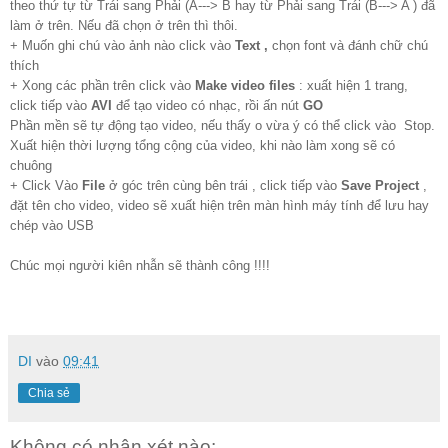
theo thứ tự từ Trái sang Phải (A---> B hay từ Phải sang Trái (B---> A ) đã
làm ở trên. Nếu đã chọn ở trên thì thôi.
+ Muốn ghi chú vào ảnh nào click vào
Text ,
chọn font và đánh chữ chú
thích
+ Xong các phần trên click vào
Make video files
: xuất hiện 1 trang,
click tiếp vào
AVI
để tạo video có nhạc, rồi ấn nút
GO
Phần mền sẽ tự động tạo video, nếu thấy o vừa ý có thể click vào Stop.
Xuất hiện thời lượng tổng cộng của video, khi nào làm xong sẽ có
chuông
+ Click Vào
File
ở góc trên cùng bên trái , click tiếp vào
Save Project
,
đặt tên cho video, video sẽ xuất hiện trên màn hình máy tính để lưu hay
chép vào USB
Chúc mọi người kiên nhẫn sẽ thành công !!!!
DI
vào
09:41
Chia sẻ
Không có nhận xét nào: