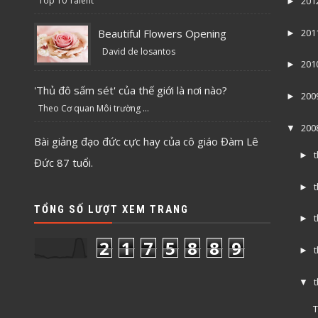
Top 10 Talent
201
►
Beautiful Flowers Opening
201
►
David de losantos
201
►
'Thủ đô sấm sét' của thế giới là nơi nào?
200
►
Theo Cơ quan Môi trường ...
200
▼
Bài giảng đạo đức cực hay của cô giáo Đàm Lê
►
Đức 87 tuổi.
►
TỔNG SỐ LƯỢT XEM TRANG
►
2
1
7
5
8
8
9
►
▼