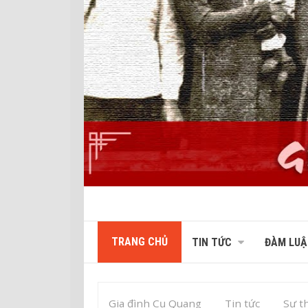
TRANG CHỦ
TIN TỨC
ĐÀM LUẬ
Gia đình Cụ Quang
Tin tức
Sự th