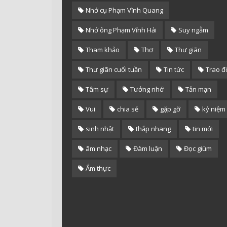
Nhớ cụ Phạm Vĩnh Quang
Nhớ ông Phạm Vĩnh Hải
Suy ngẫm
Tham khảo
Thơ
Thư giãn
Thư giãn cuối tuần
Tin tức
Trao đ
Tâm sự
Tưởng nhớ
Tản mạn
Vui
chia sẻ
gặp gỡ
kỷ niệm
sinh nhật
thắp nhang
tin mới
âm nhạc
Đàm luận
Đọc giùm
Ẩm thực