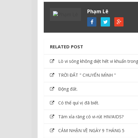
Phạm Lê
RELATED POST
Lò vi sóng không diệt hết vi khuẩn tron
TRỜI ĐẤT " CHUYỂN MÌNH "
Động đất.
Có thể quí vị đã biết.
Tăm xỉa răng có vi-rút HIV/AIDS?
CẢM NHẬN VỀ NGÀY 9 THÁNG 5