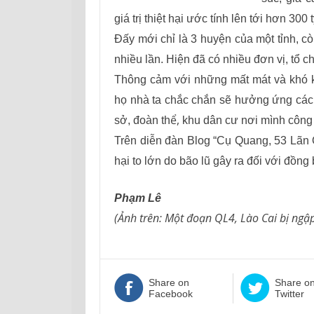
giá trị thiệt hại ước tính lên tới hơn 300 
Đấy mới chỉ là 3 huyện của một tỉnh, cò
nhiều lần. Hiện đã có nhiều đơn vị, tổ 
Thông cảm với những mất mát và khó k
họ nhà ta chắc chắn sẽ hưởng ứng các
ể,
sở, đoàn th
khu dân cư nơi mình công 
Trên diễn đàn Blog “Cụ Quang, 53 Lãn Ô
hại to lớn do bão lũ gây ra đối với đồng
Phạm Lê
(Ảnh trên: Một đoạn QL4, Lào Cai bị ngậ
Share on
Share o
Facebook
Twitter