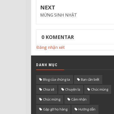
NEXT
MỪNG SINH NHẬT
0
KOMENTAR
Đăng nhận xét
DANH MỤC
Blog của chúng ta
Bạn cần biết
Chia sẽ
Chuyện lạ
Chúc mùng
Chúc mừng
Cảm nhận
Gặp gỡ họ hàng
Hướng dẫn