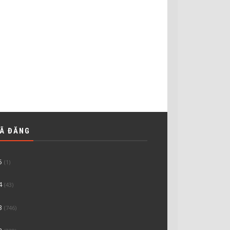
ĐÃ ĐĂNG
5
(1)
4
(43)
3
(746)