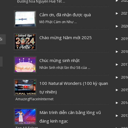
202
►
Đường hoa Nguyễn Huệ Tết ...
202
►
Cảm ơn, đã nhận được quà
Mô Phật Cám ơn Như ...
202
►
Chào mừng Năm mới 2025
201
ổi
►
201
►
Chúc mừng sinh nhật
201
►
Nhân Sinh nhật lần thứ 58 của ...
201
►
100 Natural Wonders (100 kỳ quan
201
►
tự nhiên)
AmazingPlaceInInternet
201
►
Màn trình diễn cân bằng lông vũ
201
►
đáng kinh ngạc