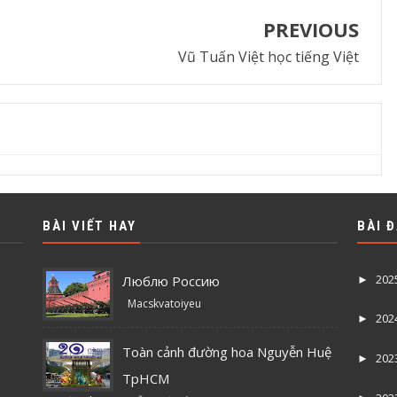
PREVIOUS
Vũ Tuấn Việt học tiếng Việt
BÀI VIẾT HAY
BÀI 
202
Люблю Россию
►
Macskvatoiyeu
202
►
Toàn cảnh đường hoa Nguyễn Huệ
202
►
TpHCM