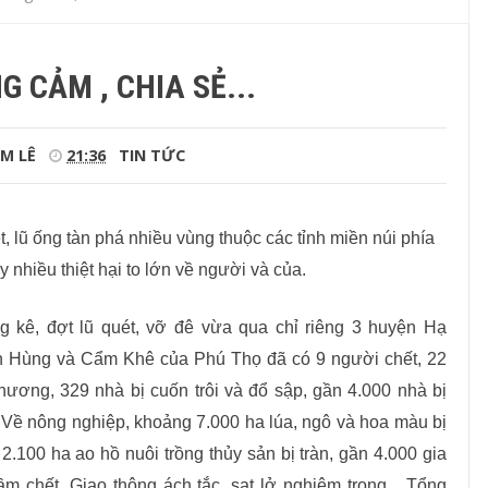
G CẢM , CHIA SẺ...
M LÊ
21:36
TIN TỨC
, lũ ống tàn phá nhiều vùng thuộc các tỉnh mi
ền núi phía
y nhiều thiệt hại to lớn về người và của.
g kê, đợt lũ quét, vỡ đê vừa qua chỉ riêng 3 huyện Hạ
 Hùng và Cẩm Khê của Phú Thọ đã có 9 người chết, 22
hương, 329 nhà bị cuốn trôi và đổ sập, gần 4.000 nhà bị
 Về nông nghiệp, khoảng 7.000 ha lúa, ngô và hoa màu bị
2.100 ha ao hồ nuôi trồng thủy sản bị tràn, gần 4.000 gia
ầm chết. Giao thông ách tắc, sạt lở nghiêm trọng... Tổng