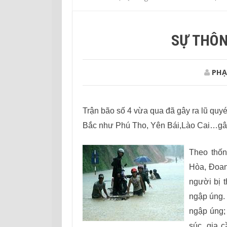
SỰ THÔN
PHẠ
Tr
ận bão số 4 vừa qua đã gây ra lũ quyét
Bắc như Phú Tho, Yên Bái,Lào Cai
…
gâ
Theo thốn
Hòa, Đoan
người bị t
ngập úng.
ngập úng; 
súc, gia c