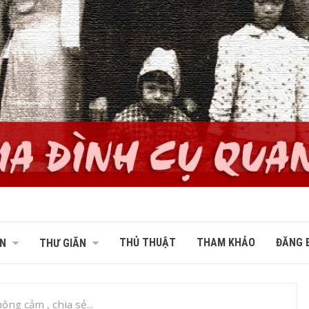
THỦ THUẬT
THAM KHẢO
ĐĂNG B
N
THƯ GIÃN
ông cảm , chia sẻ...