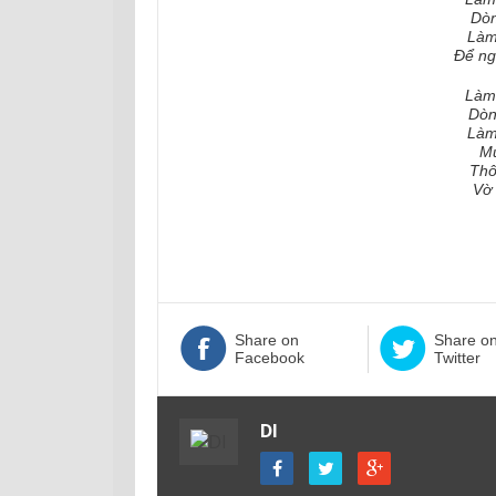
Dòn
Làm
Để ng
Làm
Dòn
Làm
Mù
Thô
Vờ
Share on
Share o
Facebook
Twitter
DI