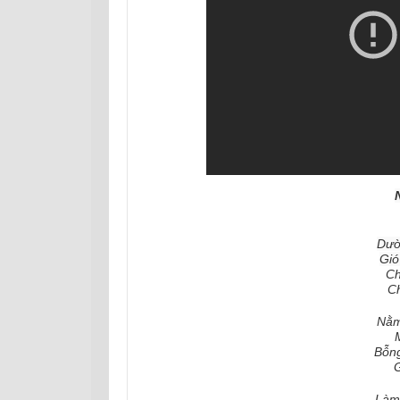
Dườ
Gió
Ch
Ch
Nằm
Bỗn
G
Làm