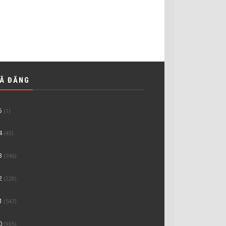
ĐÃ ĐĂNG
5
(1)
4
(43)
3
(746)
2
(228)
1
(547)
0
(965)