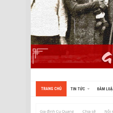
TRANG CHỦ
TIN TỨC
ĐÀM LUẬ
Gia đình Cụ Quang
Chia sẽ
Nỗi 