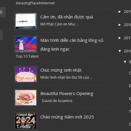
AmazingPlaceInInternet
201
ổi
►
Cảm ơn, đã nhận được quà
Mô Phật Cám ơn Như ...
201
►
201
►
Màn trình diễn cân bằng lông vũ
đáng kinh ngạc
201
▼
Top 10 Talent
▼
Chúc mừng sinh nhật
C
Nhân Sinh nhật lần thứ 58 của ...
Đ
Beautiful Flowers Opening
Đ
David de losantos
T
Chào mừng Năm mới 2025
C