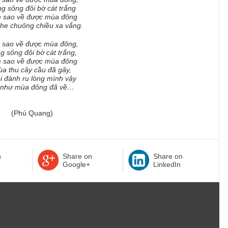
g sông đôi bờ cát trắng
 sao về được mùa đông
he chuông chiều xa vắng.
 sao về được mùa đông,
g sông đôi bờ cát trắng,
 sao về được mùa đông
a thu cây cầu đã gãy,
i đành ru lòng mình vậy
 như mùa đông đã về…
(Phú Quang)
n
Share on
Share on
Google+
LinkedIn