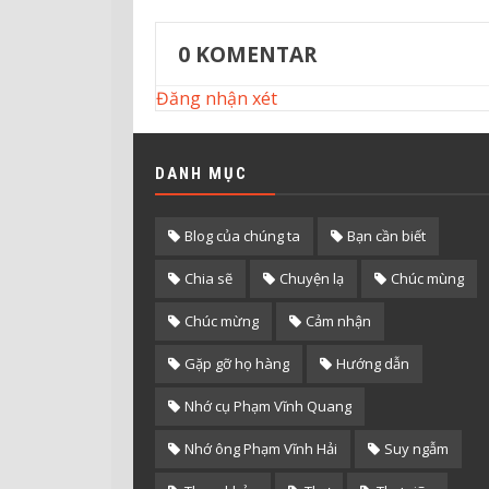
0
KOMENTAR
Đăng nhận xét
DANH MỤC
Blog của chúng ta
Bạn cần biết
Chia sẽ
Chuyện lạ
Chúc mùng
Chúc mừng
Cảm nhận
Gặp gỡ họ hàng
Hướng dẫn
Nhớ cụ Phạm Vĩnh Quang
Nhớ ông Phạm Vĩnh Hải
Suy ngẫm