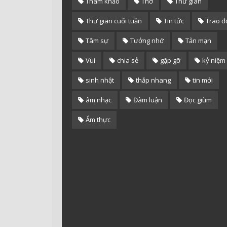
Tham khảo
Thơ
Thư giãn
Thư giãn cuối tuần
Tin tức
Trao đ
Tâm sự
Tưởng nhớ
Tản mạn
Vui
chia sẻ
gặp gỡ
kỷ niệm
sinh nhật
thắp nhang
tin mới
âm nhạc
Đàm luận
Đọc giùm
Ẩm thực