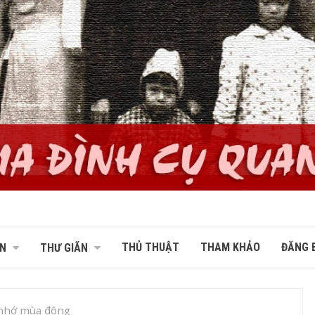
THỦ THUẬT
THAM KHẢO
ĐĂNG B
N
THƯ GIÃN
nhớ mùa đông