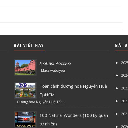
BÀI VIẾT HAY
BÀI 
202
Люблю Россию
►
Macskvatoiyeu
202
►
Toàn cảnh đường hoa Nguyễn Huệ
202
►
TpHCM
202
►
Đường hoa Nguyễn Huệ Tết ...
202
►
100 Natural Wonders (100 kỳ quan
tự nhiên)
202
►