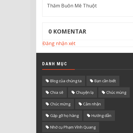
Thăm Buôn Mê Thuột
0
KOMENTAR
Đăng nhận xét
DANH MỤC
Blog của chúng ta
Bạn cần biết
Chia sẽ
Chuyện lạ
Chúc mùng
Chúc mừng
Cảm nhận
Gặp gỡ họ hàng
Hướng dẫn
Nhớ cụ Phạm Vĩnh Quang