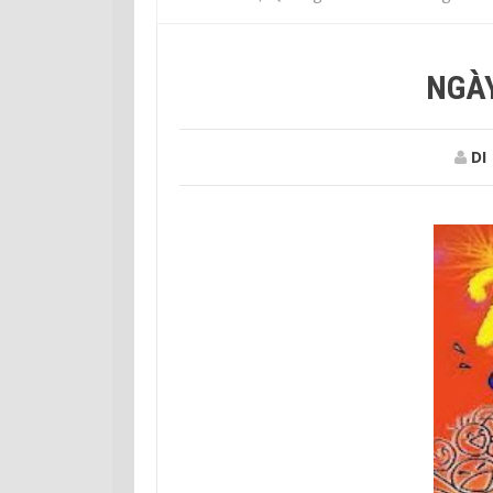
NGÀ
DI