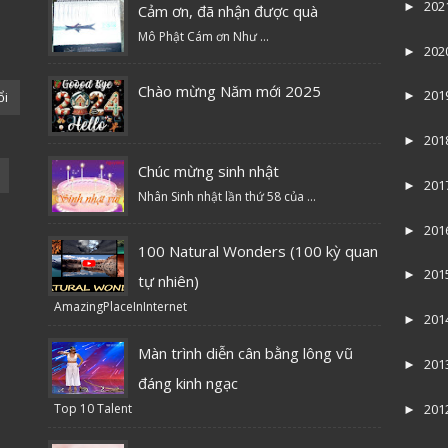
202
►
Cảm ơn, đã nhận được quà
Mô Phật Cám ơn Như ...
202
►
Chào mừng Năm mới 2025
201
ổi
►
201
►
Chúc mừng sinh nhật
201
►
Nhân Sinh nhật lần thứ 58 của ...
201
►
100 Natural Wonders (100 kỳ quan
201
►
tự nhiên)
AmazingPlaceInInternet
201
►
Màn trình diễn cân bằng lông vũ
201
►
đáng kinh ngạc
Top 10 Talent
201
►