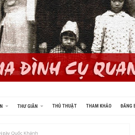
THỦ THUẬT
THAM KHẢO
ĐĂNG B
N
THƯ GIÃN
Ngày Quốc Khánh