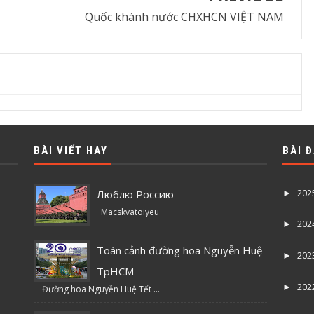
Quốc khánh nước CHXHCN VIỆT NAM
BÀI VIẾT HAY
BÀI 
202
Люблю Россию
►
Macskvatoiyeu
202
►
Toàn cảnh đường hoa Nguyễn Huệ
202
►
TpHCM
202
►
Đường hoa Nguyễn Huệ Tết ...