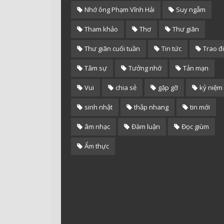
Nhớ ông Phạm Vĩnh Hải
Suy ngẫm
Tham khảo
Thơ
Thư giãn
Thư giãn cuối tuần
Tin tức
Trao đ
Tâm sự
Tưởng nhớ
Tản mạn
Vui
chia sẻ
gặp gỡ
kỷ niệm
sinh nhật
thắp nhang
tin mới
âm nhạc
Đàm luận
Đọc giùm
Ẩm thực