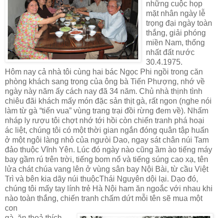
những cuộc họp
mặt nhân ngày lễ
trọng đại ngày toàn
thắng, giải phóng
miền
Nam
, thống
nhất đất nước
30.4.1975.
Hôm nay cả nhà tôi cùng hai bác Ngọc Phi ngồi trong căn
phòng khách sang trọng của ông bà Tiến Phượng, nhớ về
ngày này năm ấy cách nay đã 34 năm. Chủ nhà thịnh tình
chiêu đãi khách mấy món đặc sản thịt gà, rất ngon (nghe nói
làm từ gà “tiến vua” vùng trang trại đồi rừng đem về). Nhấm
nháp ly rượu tôi chợt nhớ tới hồi còn chiến tranh phá hoại
ác liệt, chúng tôi có một thời gian ngắn đóng quân tập huấn
ở một ngôi làng nhỏ của ngưòi Dao, ngay sát chân núi Tam
đảo thuộc Vĩnh Yên. Lúc đó ngày nào cũng ầm ào tiếng máy
bay gầm rú trên trời, tiếng bom nổ và tiếng súng cao xạ, tên
lửa chát chúa vang lên ở vùng sân bay Nội Bài, từ cầu Việt
Trì và bên kia dãy núi thuộcThái Nguyên dội lại. Dạo đó,
chúng tôi mấy tay lính trẻ Hà Nội ham ăn ngoắc với nhau khi
nào toàn thắng, chiến tranh chấm dứt mỗi tên sẽ mua một
con
gà, ăn thoả thích