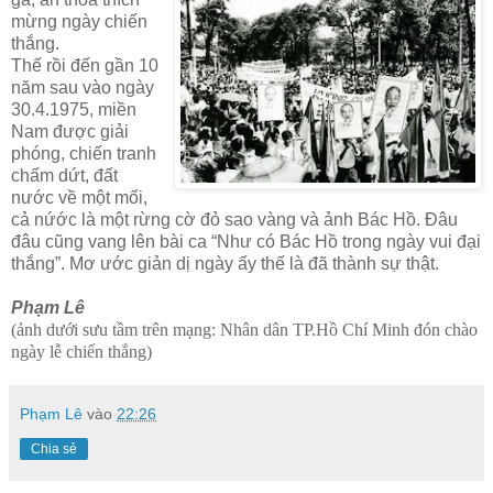
mừng ngày chiến
thắng.
Thế rồi đến gần 10
năm sau vào ngày
30.4.1975, miền
Nam được giải
phóng, chiến tranh
chấm dứt, đất
nước về một mối,
cả nứớc là một rừng cờ đỏ sao vàng và ảnh Bác Hồ. Đâu
đâu cũng vang lên bài ca “Như có Bác Hồ trong ngày vui đại
thắng”. Mơ ước giản dị ngày
ấy thế là đã thành sự thật.
Phạm Lê
(ảnh dưới sưu tầm trên mạng: Nhân dân TP.Hồ Chí Minh đón chào
ngày lễ chiến thắng)
Phạm Lê
vào
22:26
Chia sẻ