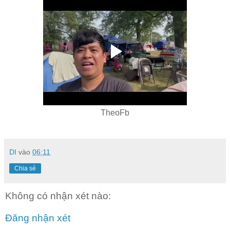
TheoFb
DI
vào
06:11
Chia sẻ
Không có nhận xét nào:
Đăng nhận xét