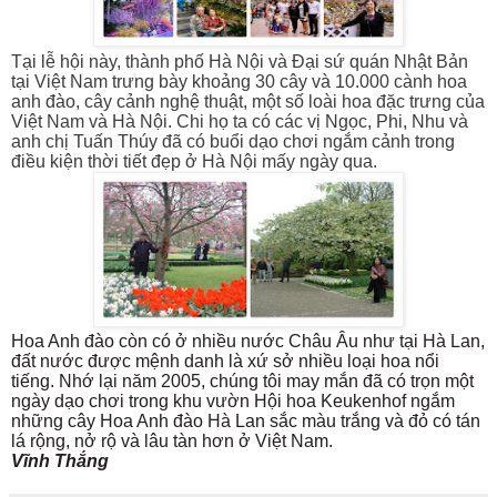
Tại lễ hội này, thành phố Hà Nội và Đại sứ quán Nhật Bản
tại Việt Nam trưng bày khoảng 30 cây và 10.000 cành hoa
anh đào, cây cảnh nghệ thuật, một số loài hoa đặc trưng của
Việt Nam và Hà Nội.
Chi họ ta có các vị Ngọc, Phi, Nhu và
anh chị Tuấn Thúy đã có buổi dạo chơi ngắm cảnh trong
điều kiện thời tiết đẹp ở Hà Nội mấy ngày qua.
Hoa Anh đào còn có ở nhiều nước Châu Âu như tại Hà Lan,
đất nước được mệnh danh là xứ sở nhiều loại hoa nổi
tiếng. Nhớ lại năm 2005, chúng tôi may mắn đã có trọn một
ngày dạo chơi trong khu vườn Hội hoa Keukenhof ngắm
những cây Hoa Anh đào Hà Lan sắc màu trắng và đỏ có tán
lá rộng, nở rộ và lâu tàn hơn ở Việt Nam.
Vĩnh Thắng