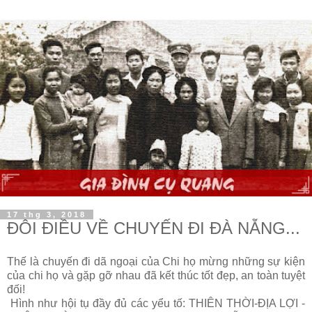
17 thg 3, 2018
ĐÔI ĐIỀU VỀ CHUYẾN ĐI ĐÀ NẴNG...
Thế là chuyến đi dã ngoại của Chi họ mừng những sự kiện
của chi họ và gặp gỡ nhau đã kết thúc tốt đẹp, an toàn tuyệt
đối!
Hình như hội tụ đầy đủ các yểu tố: THIÊN THỜI-ĐỊA LỢI -