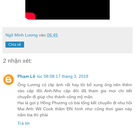
Ngô Minh Lương
vào
06:45
Chia sẻ
2 nhận xét:
Phạm Lê
lúc 08:08 17 tháng 3, 2018
Ông Lương có clip ảnh rất hay tôi bổ xung ông nên thêm
vào cặp đôi Anh-Nhu cặp đôi đã tham gia mọi chi tiết
chuyến đi giúp cho thành công mỹ mãn.
Hai là gợi ý Hồng Phương có bài tổng kết chuyến đi như hồi
Mai Anh Wil Cook thăm ĐN hình như cũng thơi gian này
năm kia thì phải
Trả lời