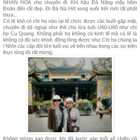
NHÂN HOÀ cho chuyến đi. Khí hậu Đà Nẵng mấy hôm
Đoàn đến rất đẹp. Đi Bà Nà Hill xong xuôi trời mới lất phất
mưa...
Có lẽ khó có chi họ nào lại tổ chức được các buổi gặp mặt,
chuyến đi dã ngoại như thế cho lứa tuổi U60-U80 như chi
họ Cụ Quang. Không phải họ không có kinh tế mà có lẽ là
không có đủ sức khoẻ, đồng lòng được như Chi họ chúng ta
! Nhìn các cặp đôi lớn tuổi vui vẻ bên nhau trong các sự kiện
thực lòng tôi rất mừng.
Không mừng sao được khi đã bước vào tuổi xế chiều có