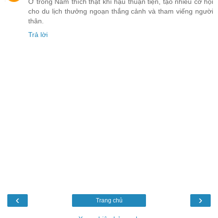
Ở trong Nam thích thật khí hậu thuận tiện, tạo nhiều cơ hội
cho du lịch thưởng ngoạn thắng cảnh và tham viếng người
thân.
Trả lời
‹
›
Trang chủ