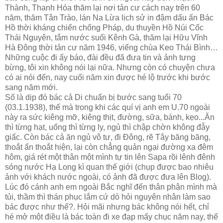
Thành, Thanh Hóa thăm lại nơi tản cư cách nay trên 60
năm, thăm Tân Trào, lán Na Lừa lịch sử in đậm dấu ấn Bác
Hồ thời kháng chiến chống Pháp, du thuyền Hồ Núi Cốc
Thái Nguyên, tắm nước suối Kênh Gà, thăm lại Hữu Vĩnh
Hà Đông thời tản cư năm 1946, viếng chùa Keo Thái Bình…
Những cuộc đi ấy báo, đài đều đã đưa tin và ảnh tưng
bừng, tôi xin không nói lại nữa. Nhưng còn có chuyện chưa
có ai nói đến, nay cuối năm xin được hé lộ trước khi bước
sang năm mới.
Số là dịp đó bác cả Di chuẩn bị bước sang tuổi 70
(03.1.1938), thế mà trong khi các quí vị anh em U.70 ngoài
này ra sức kiêng mỡ, kiêng thịt, đường, sữa, bánh, kẹo...Ăn
thì từng hạt, uống thì từng ly, ngủ thì chập chờn không đẫy
giấc. Còn bác cả ăn ngủ vô tư, đi Đông, rẽ Tây băng băng,
thoắt ẩn thoắt hiện, lại còn chẳng quản ngại đường xa đêm
hôm, giá rét một thân một mình tự tin lên Sapa rồi lênh đênh
sóng nước Hạ Long kì quan thế giới (chụp được bao nhiêu
ảnh với khách nước ngoài, có ảnh đã được đưa lên Blog).
Lúc đó cánh anh em ngoài Bắc nghĩ đến thân phận mình mà
tủi, thầm thì thán phục lắm cứ dò hỏi nguyên nhân làm sao
bác được như thế?. Hỏi mãi nhưng bác không nói hết, chỉ
hé mở một điều là bác toàn đi xe đạp mấy chục năm nay, thế