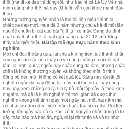
thôi (mà đi xe đạp thì đúng rồi, như bác rể cả Lê Uy Vệ nhà
mình cũng nhờ thế mà nay 91 tuổi, vẫn còn khỏe mạnh đấy
thôi).
Những tưởng nguyên nhân là thế tôi liền hiệu chỉnh lại
chiếc xe đạp mới, mua đã 3 năm nhưng chưa hề đi một lần
nào để chuẩn bị cất cao bài "giã từ" xe máy. Đang dự định
nhất quyết như thế rồi bất ngờ sáng qua 21.12, mở Blog
thấy bác giới thiệu
Bài tập thể dục thực hành theo kinh
nghiệm.
Mới chỉ đọc thoáng qua, lại chưa kịp nghiêm túc thành khẩn
suy nghĩ sâu sắc nên thấy có vẻ cũng chẳng có gì nổi bật
lắm, lại nghĩ quí vị ngoài này chắc cũng đã làm, nhưng chắc
chắn là không thường xuyên và không theo một lộ trình
đồng bộ nên mới không có kết quả tốt. Sáng nay rỗi rãi tôi
nghiền ngẫm kĩ mấy động tác này một lần nữa, thấy cũng
hay hay, xem chừng có lý. Có lý bởi bài tập này là theo kinh
nhgiệm, mà đã là kinh nghiệm thì thời gian đã đuợc thử
nghiệm không thể tính ngày một ngày hai, một hai năm mà
cỡ phải từ năm năm, mừời năm hoặc lâu hơn nữa. Rồi liên
tưởng tới ngày bác cả ra Bắc, có lẽ nguyên nhân đúng là từ
đây thảo nào mà bác ăn, ngủ, đi lại rất tự tin và vô tư như
thế.
Thế là qua hơn một năm nay mới tìm ra được nguyên nhân,