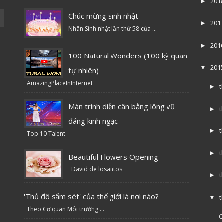
201
►
Chúc mừng sinh nhật
201
►
Nhân Sinh nhật lần thứ 58 của ...
201
►
100 Natural Wonders (100 kỳ quan
201
▼
tự nhiên)
AmazingPlaceInInternet
►
Màn trình diễn cân bằng lông vũ
►
đáng kinh ngạc
►
Top 10 Talent
►
Beautiful Flowers Opening
David de losantos
►
'Thủ đô sấm sét' của thế giới là nơi nào?
▼
Theo Cơ quan Môi trường ...
C