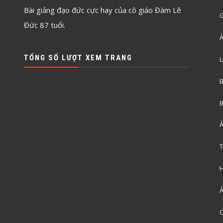
Bài giảng đạo đức cực hay của cô giáo Đàm Lê
G
Đức 87 tuổi.
Ả
TỔNG SỐ LƯỢT XEM TRANG
L
B
B
Ả
T
H
Ả
C