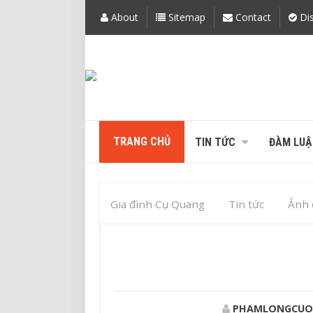
About
Sitemap
Contact
Dis
TRANG CHỦ
TIN TỨC
ĐÀM LUẬ
Gia đình Cụ Quang
Tin tức
Ảnh 
PHAMLONGCUO