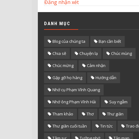
Đăng nhận xét
DANH MỤC
Blog của chúng ta
Bạn cần biết
Chia sẽ
Chuyện lạ
Chúc mùng
Chúc mừng
Cảm nhận
Gặp gỡ họ hàng
Hướng dẫn
Nhớ cụ Phạm Vĩnh Quang
Nhớ ông Phạm Vĩnh Hải
Suy ngẫm
Tham khảo
Thơ
Thư giãn
Thư giãn cuối tuần
Tin tức
Trao đ
Tâm sự
Tưởng nhớ
Tản mạn