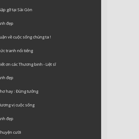
ặp gỡ tại Sài Gòn
nh đẹp
uận về cuộc sống chúng ta !
ức tranh nổi tiếng
iết ơn các Thương binh - Liệt sĩ
nh đẹp
hơ hay : Đừng tưởng
ương vị cuộc sống
nh đẹp
huyện cười