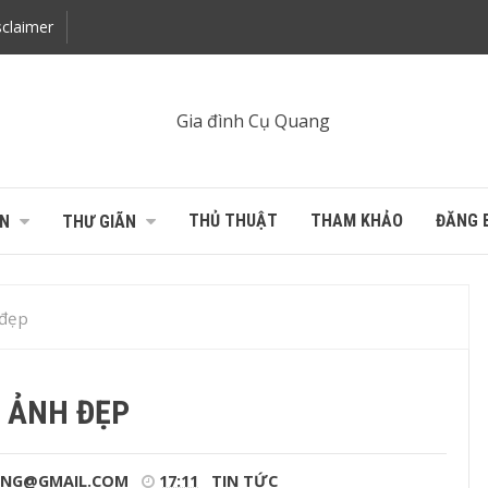
claimer
THỦ THUẬT
THAM KHẢO
ĐĂNG B
N
THƯ GIÃN
đẹp
ẢNH ĐẸP
NG@GMAIL.COM
17:11
TIN TỨC