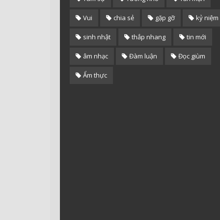
Vui
chia sẻ
gặp gỡ
kỷ niệm
sinh nhật
thắp nhang
tin mới
âm nhạc
Đàm luận
Đọc giùm
Ẩm thực