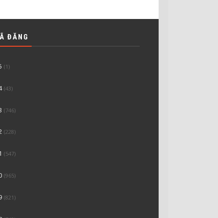
ĐÃ ĐĂNG
5
(1)
4
(43)
3
(746)
2
(228)
1
(547)
0
(965)
9
(821)