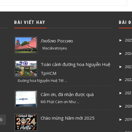
BÀI VIẾT HAY
BÀI 
202
Люблю Россию
►
Macskvatoiyeu
202
►
Toàn cảnh đường hoa Nguyễn Huệ
202
►
TpHCM
202
►
Đường hoa Nguyễn Huệ Tết ...
202
►
Cảm ơn, đã nhận được quà
Mô Phật Cám ơn Như ...
202
►
Chào mừng Năm mới 2025
201
ổi
►