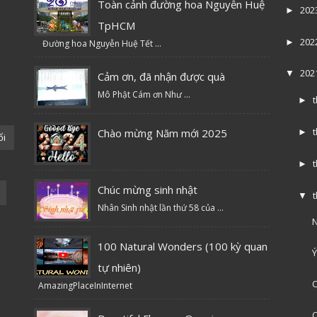
Toàn cảnh đường hoa Nguyễn Huệ
202
►
TpHCM
202
►
Đường hoa Nguyễn Huệ Tết ...
202
▼
Cảm ơn, đã nhận được quà
Mô Phật Cám ơn Như ...
►
Chào mừng Năm mới 2025
►
ổi
►
Chúc mừng sinh nhật
▼
Nhân Sinh nhật lần thứ 58 của ...
N
100 Natural Wonders (100 kỳ quan
Ý
tự nhiên)
C
AmazingPlaceInInternet
C