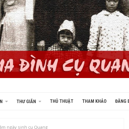
THỦ THUẬT
THAM KHẢO
ĐĂNG B
N
THƯ GIÃN
ăm ngày sinh cụ Quang