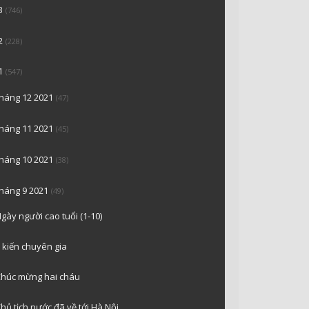
3
(746)
2
(228)
1
(547)
tháng 12 2021
(47)
tháng 11 2021
(45)
tháng 10 2021
(38)
tháng 9 2021
(49)
gày người cao tuổi (1-10)
 kiến chuyên gia
húc mừng hai cháu
hủ tịch nước đã về tới Hà Nội…