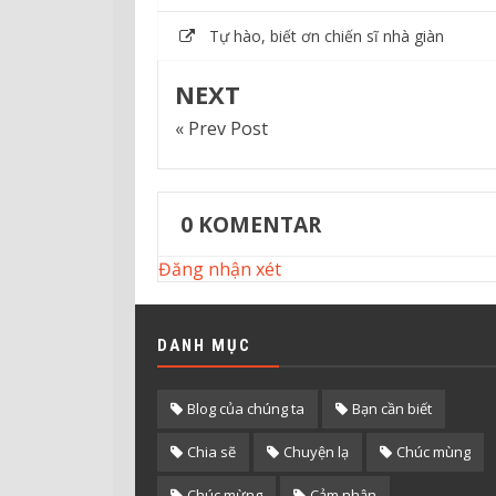
Tự hào, biết ơn chiến sĩ nhà giàn
NEXT
« Prev Post
0
KOMENTAR
Đăng nhận xét
DANH MỤC
Blog của chúng ta
Bạn cần biết
Chia sẽ
Chuyện lạ
Chúc mùng
Chúc mừng
Cảm nhận