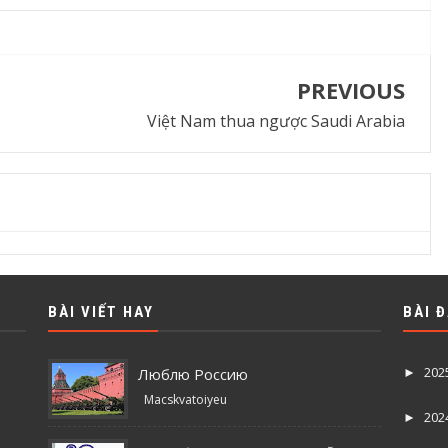
PREVIOUS
Việt Nam thua ngược Saudi Arabia
BÀI VIẾT HAY
BÀI 
202
Люблю Россию
►
Macskvatoiyeu
202
►