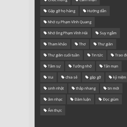
Gặp gỡ họ hàng
Hướng dẫn
Nhớ cụ Phạm Vĩnh Quang
Nhớ ông Phạm Vĩnh Hải
Suy ngẫm
Tham khảo
Thơ
Thư giãn
Thư giãn cuối tuần
Tin tức
Trao đ
Tâm sự
Tưởng nhớ
Tản mạn
Vui
chia sẻ
gặp gỡ
kỷ niệm
sinh nhật
thắp nhang
tin mới
âm nhạc
Đàm luận
Đọc giùm
Ẩm thực