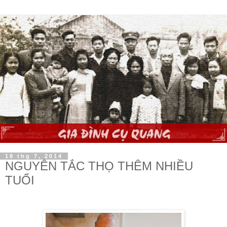
18 thg 7, 2014
NGUYÊN TẮC THỌ THÊM NHIỀU
TUỔI