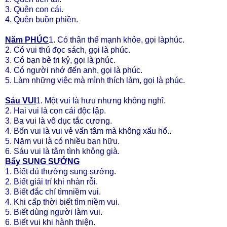
3. Quên con cái.
4. Quên buồn phiền.
Năm PHÚC
1. Có thân thể mạnh khỏe, gọi làphúc.
2. Có vui thú đọc sách, gọi là phúc.
3. Có bạn bè tri kỷ, gọi là phúc.
4. Có người nhớ đến anh, gọi là phúc.
5. Làm những việc mà mình thích làm, gọi là phúc.
Sáu VUI
1. Một vui là hưu nhưng không nghĩ.
2. Hai vui là con cái độc lập.
3. Ba vui là vô dục tắc cương.
4. Bốn vui là vui vẻ vấn tâm mà không xấu hổ..
5. Năm vui là có nhiều bạn hữu.
6. Sáu vui là tâm tình không già.
Bẩy SUNG SƯỚNG
1. Biết đủ thường sung sướng.
2. Biết giải trí khi nhàn rỗi.
3. Biết đắc chí tìmniềm vui.
4. Khi cấp thời biết tìm niềm vui.
5. Biết dùng người làm vui.
6. Biết vui khi hành thiện.