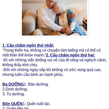
1. Câu châm ngôn thứ nhất:
“Trong thiên hạ, không có chuyện làm biếng mà có thể có
một thân thể khỏe mạnh.”
2. Câu châm ngôn thứ hai:
-Ði với những việc không vui vẻ của dĩ vãng và nghịch cảnh,
không thấy khó chịu.
-Ðối với những ngày sắp tới không có ước vọng quá cao,
nhưng luôn cầu bình an hạnh phúc.
Ba DƯỠNG
1. Bảo dưỡng.
2.Dinh dưỡng.
3. Tu dưỡng.
Bốn QUÊN
1. Quên tuổi tác.
2. Quên tiền tài.