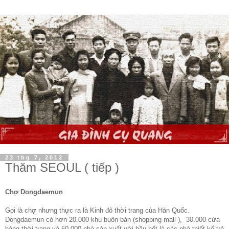
23 thg 7, 2012
Thăm SEOUL ( tiếp )
Chợ Dongdaemun
Gọi là chợ nhưng thực ra là Kinh đô thời trang của Hàn Quốc.
Dongdaemun có hơn 20.000 khu buôn bán (shopping mall ), 30.000 cửa
hàng thời trang và 50.000 nhà sản xuất với hầu hết là các nhà thiết kế trẻ