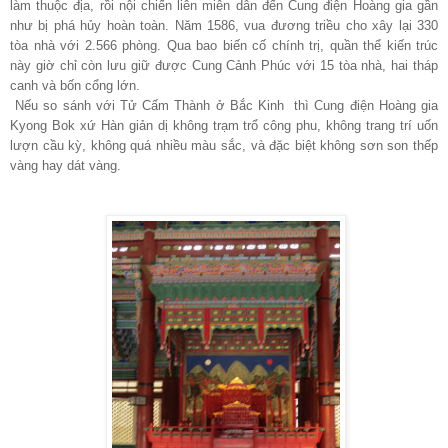
làm thuộc địa, rồi nội chiến liên miên dẫn đến Cung điện Hoàng gia gần
như bị phá hủy hoàn toàn. Năm 1586, vua đương triều cho xây lại 330
tòa nhà với 2.566 phòng. Qua bao biến cố chính trị, quần thể kiến trúc
này giờ chỉ còn lưu giữ được Cung Cảnh Phúc với 15 tòa nhà, hai tháp
canh và bốn cổng lớn.
Nếu so sánh với Tử Cấm Thành ở Bắc Kinh thì Cung điện Hoàng gia
Kyong Bok xứ Hàn giản dị không trạm trổ công phu, không trang trí uốn
lượn cầu kỳ, không quá nhiều màu sắc, và đặc biệt không sơn son thếp
vàng hay dát vàng.