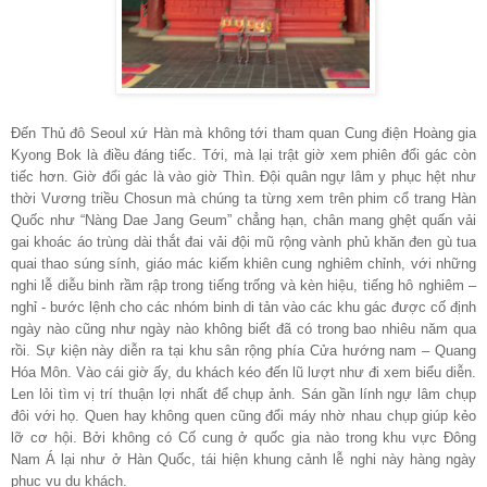
Đến Thủ đô Seoul xứ Hàn mà không tới tham quan Cung điện Hoàng gia
Kyong Bok là điều đáng tiếc. Tới, mà lại trật giờ xem phiên đổi gác còn
tiếc hơn. Giờ đổi gác là vào giờ Thìn. Đội quân ngự lâm y phục hệt như
thời Vương triều Chosun mà chúng ta từng xem trên phim cổ trang Hàn
Quốc như “Nàng Dae Jang Geum” chẳng hạn, chân mang ghệt quấn vải
gai khoác áo trùng dài thắt đai vải đội mũ rộng vành phủ khăn đen gù tua
quai thao súng sính, giáo mác kiếm khiên cung nghiêm chỉnh, với những
nghi lễ diễu binh rầm rập trong tiếng trống và kèn hiệu, tiếng hô nghiêm –
nghỉ - bước lệnh cho các nhóm binh di tản vào các khu gác được cố định
ngày nào cũng như ngày nào không biết đã có trong bao nhiêu năm qua
rồi. Sự kiện này diễn ra tại khu sân rộng phía Cửa hướng nam – Quang
Hóa Môn. Vào cái giờ ấy, du khách kéo đến lũ lượt như đi xem biểu diễn.
Len lỏi tìm vị trí thuận lợi nhất để chụp ảnh. Sán gần lính ngự lâm chụp
đôi với họ. Quen hay không quen cũng đổi máy nhờ nhau chụp giúp kẻo
lỡ cơ hội. Bởi không có Cố cung ở quốc gia nào trong khu vực Đông
Nam Á lại như ở Hàn Quốc, tái hiện khung cảnh lễ nghi này hàng ngày
phục vụ du khách.