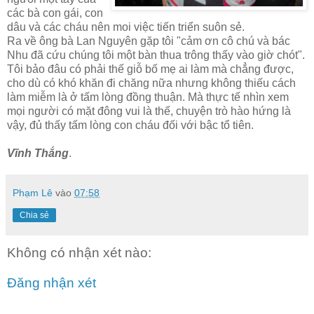
các bà con gái, con
dâu và các cháu nên moi việc tiến triển suôn sẻ.
Ra về
ông bà Lan Nguyên gặp tôi "cảm ơn cô chú và bác
Nhu đã cứu chúng tôi một bàn thua trông thấy vào giờ c
hót".
Tôi bảo đâu có phải thế giỗ bố mẹ ai làm mà chẳng được,
cho dù có khó khăn đi chăng nữa nhưng không thiếu cách
làm miễm là ở tấm lòng đồng thuận. Mà thực tế nhìn xem
mọi người có mặt đông vui là thế, chuyện trò hào hứng là
vậy, đủ thấy tấm lòng con cháu đối với bậc tổ tiên.
Vĩnh Thắng
.
Phạm Lê
vào
07:58
Chia sẻ
Không có nhận xét nào:
Đăng nhận xét