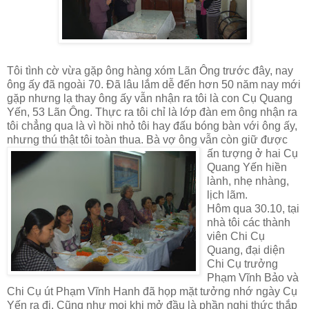
Tôi tình cờ vừa gặp ông hàng xóm L
ãn Ông trước đây, nay
ông ấy đã ngoài 70. Đã lâu lắm dễ đến hơn 50 năm nay mới
gặp nhưng lạ thay
ông ấy vẫn nhận ra tôi là con Cụ Quang
Yến, 53 Lãn Ông. Thực ra tôi chỉ là lớp đàn em ông nhận ra
tôi chẳng qua là vì hồi nhỏ tôi h
ay đấu bóng bàn với ông ấy,
n
hưng thú thật tôi toàn thua. B
à vợ ô
ng vẫn còn giữ được
ấn tượng ở hai Cụ
Quang Yến hiền
lành, nhẹ nhàng,
lịch lãm.
Hôm
qua 30.10, tại
nhà tôi các t
hành
viên Chi Cụ
Quang, đại diện
Chi C
ụ trưởng
Phạm Vĩnh Bảo và
Chi Cụ út Phạm Vĩnh Hanh đã họp mặt tưởng nhớ ngày Cụ
Yến ra đi. Cũng như mọi khi mở đầu là phần nghi thức thắp