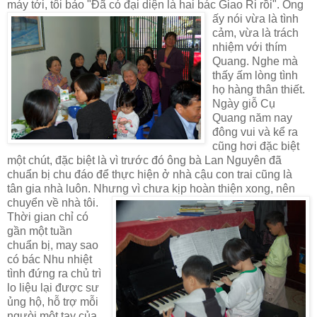
máy tới, tôi bảo "Đã có đại diện là hai bác Giao Ri rồi"
.
Ông
ấy nói vừa là tình
cảm, vừa là trách
nhiệm với thím
Quang. Nghe mà
thấy ấm lòng tình
họ hàng thân thiết.
Ngày giỗ Cụ
Quang năm nay
đông vui và kể ra
cũng hơi đặc biệt
một chút, đặc biệt là vì trước đó ông bà Lan Nguyên đã
chuẩn bị chu đáo để thực hiện ở nhà cậu con trai cũng là
tân gia nhà luôn. Nhưng vì chưa kịp hoàn
thiện xong, nên
chuyển về nhà tôi.
Thời gian chỉ có
gần một tuần
chuẩn bị, may sao
có bác Nhu nhiệt
tình đứng ra chủ trì
lo liệu lại được sư
ủng hộ, hỗ trợ mỗi
ngưòi một tay của