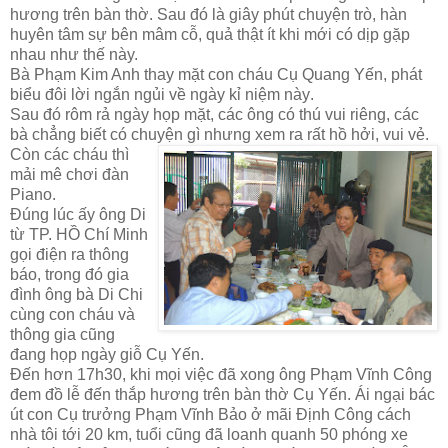
hương trên bàn thờ.
Sau đó là giây phút chuyện trò, hàn
huyên tâm sự bên mâm cỗ, quả thật ít khi mới có dịp gặp
nhau như thế này.
Bà Phạm Kim Anh thay mặt con cháu Cụ Quang Yến, phát
biểu đôi lời ngắn ngủi về ngày kỉ niệm này
.
Sau đó rôm rả ngày họp mặt, các ông có thú vui riêng,
các
bà chẳng biết có chuyện gì nhưng xem ra rất hồ
hởi, vui vẻ.
Còn các cháu thì
mải mê chơi đàn
Piano.
Đúng lúc ấy ông Di
từ TP. HỒ Chí Minh
gọi điện ra thông
báo, trong đó gia
đình ông bà Di Chi
cùng con cháu và
thông gia cũ
ng
đang họp ngày giỗ Cụ Yến.
Đến hơn 17h30, khi mọi việc đã xong ông Phạm Vĩnh Công
đem đồ lễ đến thắp hương trên bàn thờ Cụ Yến
. Ái ngại bác
út con Cụ trưởng Phạm Vĩnh Bảo ở mãi Định Công cách
nhà tôi tới 20 km, tuổi cũng đã loanh quanh 50 phóng xe