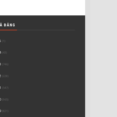
ĐÃ ĐĂNG
5
(1)
4
(43)
3
(746)
2
(228)
1
(547)
0
(965)
9
(821)