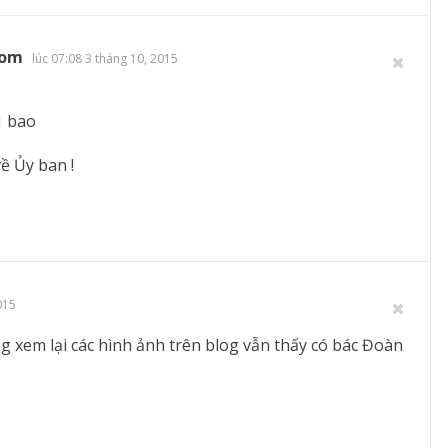
com
lúc 07:08 3 tháng 10, 2015
1 bao
ề Ủy ban !
015
 xem lại các hình ảnh trên blog vẫn thấy có bác Đoàn