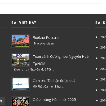
BÀI VIẾT HAY
BÀI 
202
Люблю Россию
►
Macskvatoiyeu
202
►
Toàn cảnh đường hoa Nguyễn Huệ
202
►
TpHCM
202
►
Đường hoa Nguyễn Huệ Tết ...
202
►
Cảm ơn, đã nhận được quà
Mô Phật Cám ơn Như ...
202
►
Chào mừng Năm mới 2025
201
ổi
►