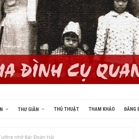
THỦ THUẬT
THAM KHẢO
ĐĂNG B
N
THƯ GIÃN
Tưởng nhớ Bác Đoàn Hải