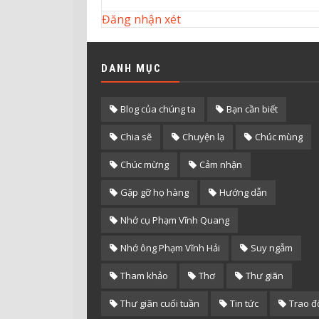
Đăng nhận xét
DANH MỤC
Blog của chúng ta
Bạn cần biết
Chia sẽ
Chuyện lạ
Chúc mùng
Chúc mừng
Cảm nhận
Gặp gỡ họ hàng
Hướng dẫn
Nhớ cụ Phạm Vĩnh Quang
Nhớ ông Phạm Vĩnh Hải
Suy ngẫm
Tham khảo
Thơ
Thư giãn
Thư giãn cuối tuần
Tin tức
Trao đ