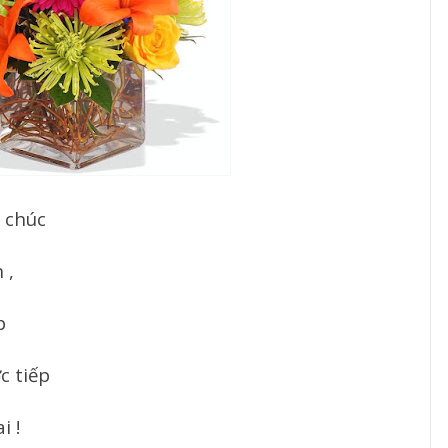
 chúc
 ,
p
c tiếp
i !