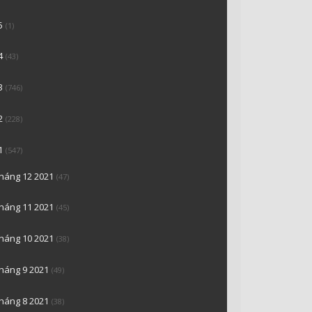
5
(1)
4
(43)
3
(746)
2
(228)
1
(547)
tháng 12 2021
(47)
tháng 11 2021
(45)
tháng 10 2021
(38)
tháng 9 2021
(49)
tháng 8 2021
(38)