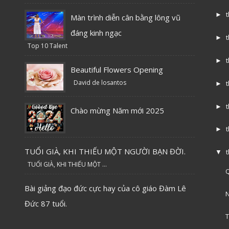
►
Màn trình diễn cân bằng lông vũ
đáng kinh ngạc
►
Top 10 Talent
►
Beautiful Flowers Opening
David de losantos
►
►
Chào mừng Năm mới 2025
►
TUỔI GIÀ, KHI THIẾU MỘT NGƯỜI BẠN ĐỜI.
▼
TUỔI GIÀ, KHI THIẾU MỘT ...
Q
Bài giảng đạo đức cực hay của cô giáo Đàm Lê
N
Đức 87 tuổi.
T