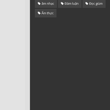
âm nhạc
Đàm luận
Đọc giùm
Ẩm thực