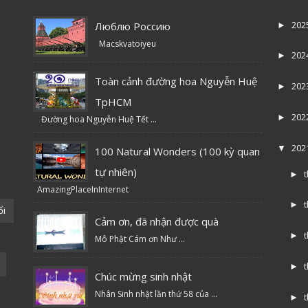
202
Люблю Россию
►
Macskvatoiyeu
202
►
Toàn cảnh đường hoa Nguyễn Huệ
202
►
TpHCM
202
►
Đường hoa Nguyễn Huệ Tết ...
202
▼
100 Natural Wonders (100 kỳ quan
tự nhiên)
►
AmazingPlaceInInternet
►
ổi
Cảm ơn, đã nhận được quà
►
Mô Phật Cám ơn Như ...
►
Chúc mừng sinh nhật
Nhân Sinh nhật lần thứ 58 của ...
►