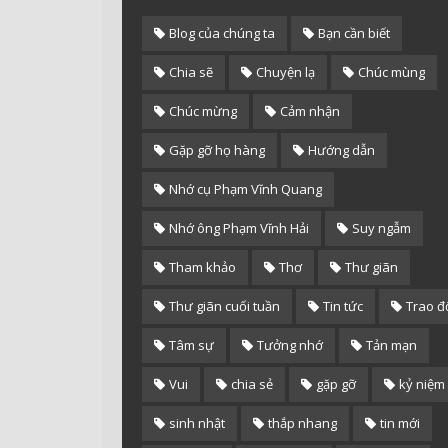
Blog của chúng ta
Bạn cần biết
Chia sẽ
Chuyện lạ
Chúc mùng
Chúc mừng
Cảm nhận
Gặp gỡ họ hàng
Hướng dẫn
Nhớ cụ Phạm Vĩnh Quang
Nhớ ông Phạm Vĩnh Hải
Suy ngẫm
Tham khảo
Thơ
Thư giãn
Thư giãn cuối tuần
Tin tức
Trao đ
Tâm sự
Tưởng nhớ
Tản mạn
Vui
chia sẻ
gặp gỡ
kỷ niệm
sinh nhật
thắp nhang
tin mới