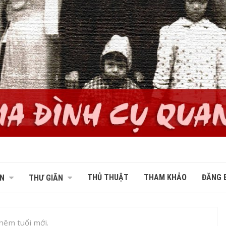
THỦ THUẬT
THAM KHẢO
ĐĂNG B
N
THƯ GIÃN
êm tuổi mới.