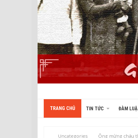
TRANG CHỦ
TIN TỨC
ĐÀM LUẬ
Uncategories
Ông mừng cháu th