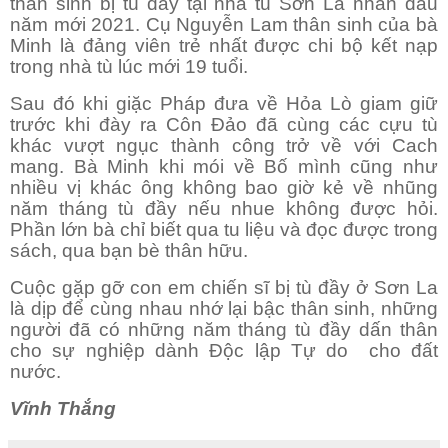
thân sinh bị tù đày tại nhà tù Sơn La nhân đàu
năm mới 2021. Cụ Nguyễn Lam thân sinh của bà
Minh là đảng viên trẻ nhất được chi bộ kết nạp
trong nhà tù lúc mới 19 tuổi.
Sau đó khi giặc Pháp đưa về Hỏa Lò giam giữ
trước khi đày ra Côn Đảo đã cùng các cựu tù
khác vượt ngục thành công trở về với Cach
mang. Bà Minh khi mói về Bố mình cũng như
nhiều vị khác ông không bao giờ kẻ về nhũng
năm tháng tù đầy nếu nhue không được hỏi.
Phần lớn bà chỉ biết qua tu liệu và đọc được trong
sách, qua bạn bè thân hữu.
Cuộc gặp gỡ con em chiến sĩ bị tù đầy ở Sơn La
là dịp để cùng nhau nhớ lại bậc thân sinh, những
người đã có những năm tháng tù đầy dấn thân
cho sự nghiệp dành Độc lập Tự do cho đất
nước.
Vĩnh Thắng