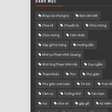
DANH MỤC
Blog của chúng ta
Bạn cần biết
Chia sẽ
Chuyện lạ
Chúc mùng
Chúc mừng
Cảm nhận
Gặp gỡ họ hàng
Hướng dẫn
Nhớ cụ Phạm Vĩnh Quang
Nhớ ông Phạm Vĩnh Hải
Suy ngẫm
Tham khảo
Thơ
Thư giãn
Thư giãn cuối tuần
Tin tức
Trao đ
Tâm sự
Tưởng nhớ
Tản mạn
Vui
chia sẻ
gặp gỡ
kỷ niệm