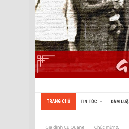
TRANG CHỦ
TIN TỨC
ĐÀM LUẬ
Gia đình Cụ Quang
Chúc mừng.