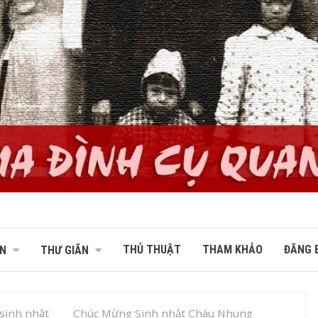
THỦ THUẬT
THAM KHẢO
ĐĂNG B
N
THƯ GIÃN
sinh nhật
Chúc Mừng Sinh nhật Cháu Nhung