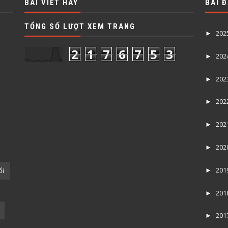
BÀI VIẾT HAY
BÀI 
TỔNG SỐ LƯỢT XEM TRANG
202
►
2
1
7
6
7
5
3
202
►
202
►
202
►
202
►
202
►
201
ổi
►
201
►
201
►