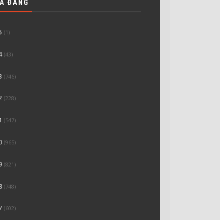
ĐÃ ĐĂNG
5
(1)
4
(43)
3
(746)
2
(228)
1
(547)
0
(965)
9
(821)
8
(748)
7
(602)