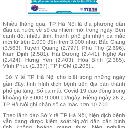
Nhiều tháng qua, TP Hà Nội là địa phương dẫn
đầu cả nước về số ca nhiễm mới trong ngày. Bên
cạnh đó, nhiều tỉnh, thành phố ghi nhận ca mắc
mới từ trên 2.000 đến trên 3.000 như: Bắc Giang
(3.563), Tuyên Quang (2.797), Phú Thọ (2.696),
Nam Định (2.581), Hải Dương (2.441), Nghệ An
(2.424), Hưng Yên (2.403), Hòa Bình (2.385),
Vĩnh Phúc (2.367), TP HCM (2.206)...
Sở Y tế TP Hà Nội cho biết trong những ngày
gần đây, tình hình dịch bệnh trên địa bàn thành
phố gia tăng. Số ca mắc Covid-19 dao động trong
khoảng từ 8.000-9.000 ca/ngày. Riêng ngày 26-2,
TP Hà Nội ghi nhận số ca mắc hơn 10.700.
Theo lãnh đạo Sở Y tế TP Hà Nội, hiện dịch bệnh
vẫn đang được kiểm soát.Người dân cần bình
tĩnh không hoáng mang thực hiện nghiêm