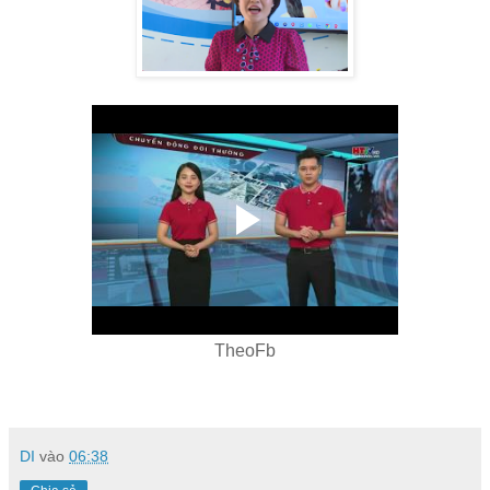
TheoFb
DI
vào
06:38