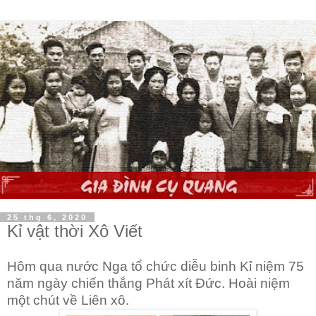
25 thg 6, 2020
Kỉ vật thời Xô Viết
Hôm qua nước Nga tổ chức diễu binh Kỉ niệm 75
năm ngày chiến thắng Phát xít Đức. Hoài niệm
một
chút về Li
ên xô
.