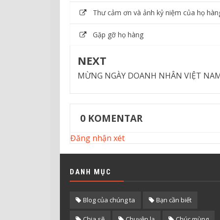
Thư cảm ơn và ảnh kỷ niệm của họ hàn
Gặp gỡ họ hàng
NEXT
MỪNG NGÀY DOANH NHÂN VIỆT NA
0
KOMENTAR
Đăng nhận xét
DANH MỤC
Blog của chúng ta
Bạn cần biết
Chia sẽ
Chuyện lạ
Chúc mùng