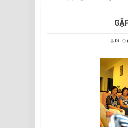
GẶP
DI