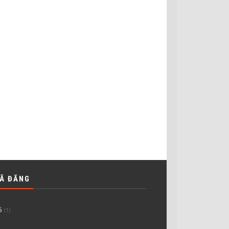
ĐÃ ĐĂNG
5
(1)