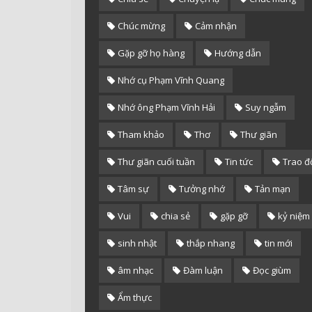
Chúc mừng
Cảm nhận
Gặp gỡ họ hàng
Hướng dẫn
Nhớ cụ Phạm Vĩnh Quang
Nhớ ông Phạm Vĩnh Hải
Suy ngẫm
Tham khảo
Thơ
Thư giãn
Thư giãn cuối tuần
Tin tức
Trao đ
Tâm sự
Tưởng nhớ
Tản mạn
Vui
chia sẻ
gặp gỡ
kỷ niệm
sinh nhật
thắp nhang
tin mới
âm nhạc
Đàm luận
Đọc giùm
Ẩm thực