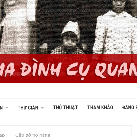
THỦ THUẬT
THAM KHẢO
ĐĂNG B
N
THƯ GIÃN
áp
Gặp gỡ họ hàng