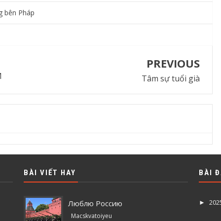
g bên Pháp
PREVIOUS
M
Tâm sự tuổi già
BÀI VIẾT HAY
BÀI 
202
Люблю Россию
►
Macskvatoiyeu