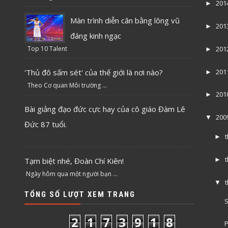
201
►
Màn trình diễn cân bằng lông vũ
201
►
đáng kinh ngạc
Top 10 Talent
201
►
'Thủ đô sấm sét' của thế giới là nơi nào?
201
►
Theo Cơ quan Môi trường ...
201
►
Bài giảng đạo đức cực hay của cô giáo Đàm Lê
200
▼
Đức 87 tuổi.
►
Tạm biệt nhé, Đoàn Chí Kiên!
►
Ngày hôm qua một người bạn ...
▼
TỔNG SỐ LƯỢT XEM TRANG
S
2
1
7
3
9
1
8
P