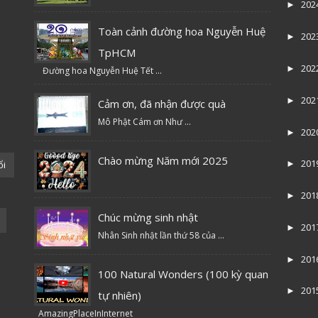
202
►
Toàn cảnh đường hoa Nguyễn Huệ
202
►
TpHCM
202
►
Đường hoa Nguyễn Huệ Tết ...
202
►
Cảm ơn, đã nhận được quà
Mô Phật Cám ơn Như ...
202
►
Chào mừng Năm mới 2025
201
ổi
►
201
►
Chúc mừng sinh nhật
201
►
Nhân Sinh nhật lần thứ 58 của ...
201
►
100 Natural Wonders (100 kỳ quan
201
►
tự nhiên)
AmazingPlaceInInternet