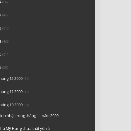
4
(562)
3
(489)
2
(517)
1
(466)
0
(511)
9
(350)
tháng 12 2009
(31)
tháng 11 2009
(17)
tháng 10 2009
(33)
inh nhật trong tháng 11 năm 2009
hú Mỹ Hưng chưa thật yên ả.