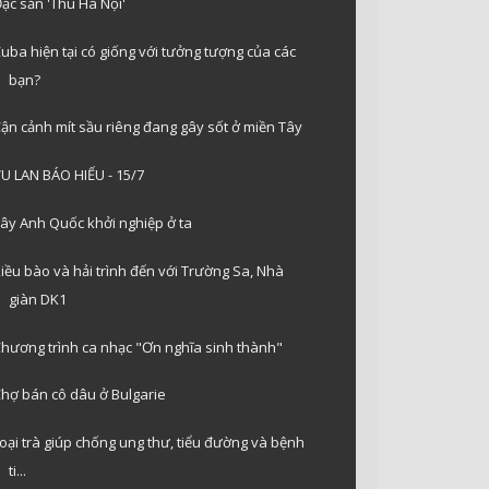
ặc sản 'Thu Hà Nội'
uba hiện tại có giống với tưởng tượng của các
bạn?
ận cảnh mít sầu riêng đang gây sốt ở miền Tây
U LAN BÁO HIẾU - 15/7
ây Anh Quốc khởi nghiệp ở ta
iều bào và hải trình đến với Trường Sa, Nhà
giàn DK1
hương trình ca nhạc "Ơn nghĩa sinh thành"
hợ bán cô dâu ở Bulgarie
oại trà giúp chống ung thư, tiểu đường và bệnh
ti...