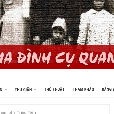
THỦ THUẬT
THAM KHẢO
ĐĂNG B
N
THƯ GIÃN
hám phá Triều Tiên