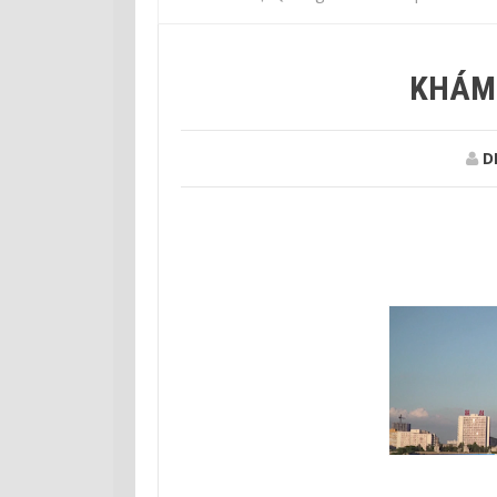
KHÁM 
D