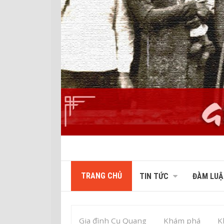
TRANG CHỦ
TIN TỨC
ĐÀM LUẬ
Gia đình Cụ Quang
Khám phá
K