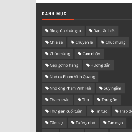
DANH MỤC
Blog của chúng ta
Bạn cần biết
Chia sẽ
Chuyện lạ
Chúc mùng
Chúc mừng
Cảm nhận
Gặp gỡ họ hàng
Hướng dẫn
Nhớ cụ Phạm Vĩnh Quang
Nhớ ông Phạm Vĩnh Hải
Suy ngẫm
Tham khảo
Thơ
Thư giãn
Thư giãn cuối tuần
Tin tức
Trao đ
Tâm sự
Tưởng nhớ
Tản mạn