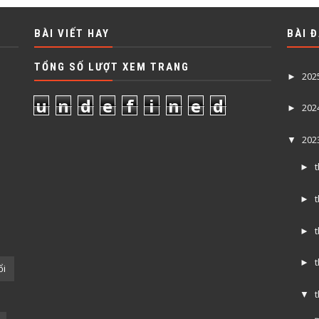
BÀI VIẾT HAY
BÀI 
TỔNG SỐ LƯỢT XEM TRANG
202
►
u
n
d
e
f
i
n
e
d
202
►
202
▼
►
►
►
►
ổi
▼