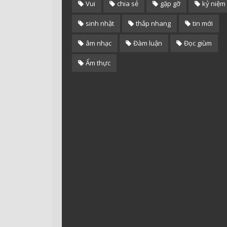
Vui
chia sẻ
gặp gỡ
kỷ niệm
sinh nhật
thắp nhang
tin mới
âm nhạc
Đàm luận
Đọc giùm
Ẩm thực