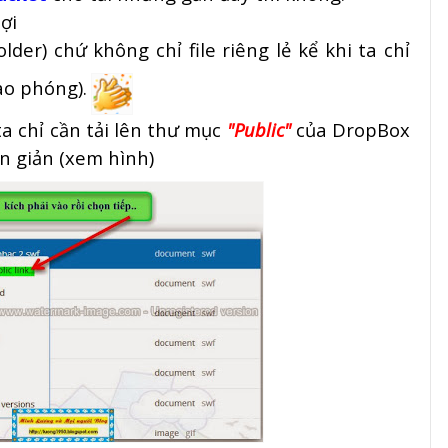
lợi
lder) chứ không chỉ file riêng lẻ kể khi ta chỉ
ào phóng).
a chỉ cần tải lên thư mục
"Public"
của DropBox
đơn giản (xem hình)