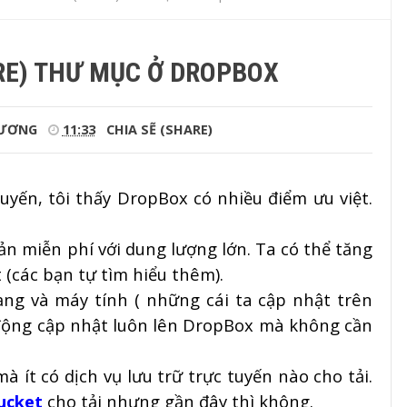
RE) THƯ MỤC Ở DROPBOX
LƯƠNG
11:33
CHIA SẼ (SHARE)
tuyến, tôi thấy DropBox có nhiều điểm ưu việt.
oản miễn phí với dung lượng lớn. Ta có thể tăng
 (các bạn tự tìm hiểu thêm).
ạng và máy tính ( những cái ta cập nhật trên
 động cập nhật luôn lên DropBox mà không cần
à ít có dịch vụ lưu trữ trực tuyến nào cho tải.
ucket
cho tải nhưng gần đây thì không.