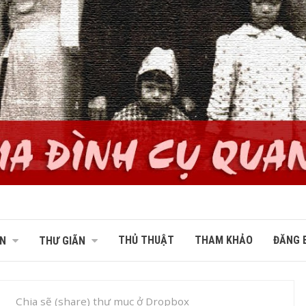
THỦ THUẬT
THAM KHẢO
ĐĂNG B
N
THƯ GIÃN
Chia sẽ (share) thư mục ở Dropbox