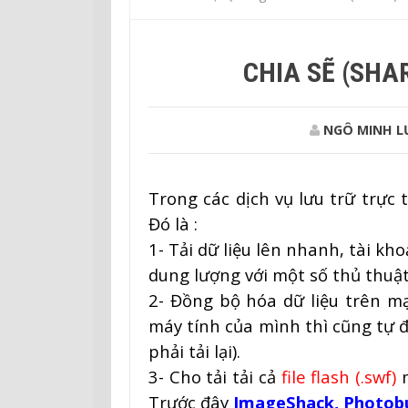
CHIA SẼ (SHA
NGÔ MINH 
Trong các dịch vụ lưu trữ trực 
Đó là :
1- Tải dữ liệu lên nhanh, tài kh
dung lượng với một số thủ thuật
2- Đồng bộ hóa dữ liệu trên m
máy tính của mình thì cũng tự
phải tải lại).
3- Cho tải tải cả
file flash (.swf)
m
Trước đây
ImageShack, Photob